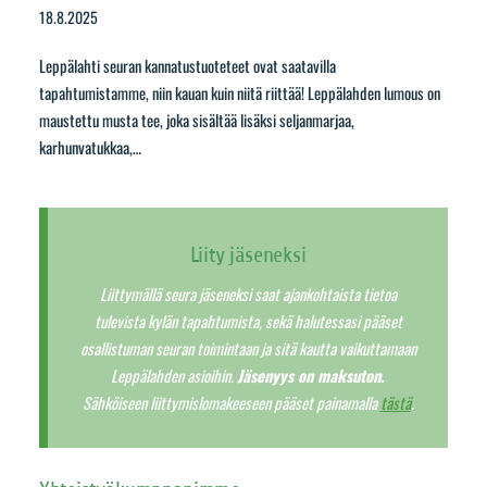
18.8.2025
Leppälahti seuran kannatustuoteteet ovat saatavilla
tapahtumistamme, niin kauan kuin niitä riittää! Leppälahden lumous on
maustettu musta tee, joka sisältää lisäksi seljanmarjaa,
karhunvatukkaa,…
Liity jäseneksi
Liittymällä seura jäseneksi saat ajankohtaista tietoa
tulevista kylän tapahtumista, sekä halutessasi pääset
osallistuman seuran toimintaan ja sitä kautta vaikuttamaan
Leppälahden asioihin.
Jäsenyys on maksuton.
Sähköiseen liittymislomakeeseen pääset painamalla
tästä
.