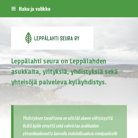
Siirry
Haku ja valikko
sivun
sisältöön
Leppälahti seura ry
Leppälahti seura on Leppälahden
asukkaita, yrityksiä, yhdistyksiä sekä
yhteisöjä palveleva kyläyhdistys.
Yhdistyksen tavoitteena on edistää alueen viihtyisyyttä,
lisätä kylän vireyttä sekä vahvistaa asukkaiden
yhteenkuuluvuutta luomalla mahdollisuuksia monipuoliselle