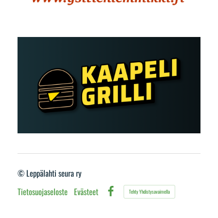
©
Leppälahti seura ry
Tietosuojaseloste
Evästeet
Tehty Yhdistysavaimella
Facebook