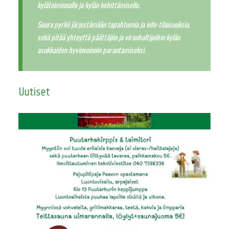
kylätoiminnalle ja kylän kehittämiselle.
Seura pyrkii järjestämään tapahtumia ja info-tilaisuuksia,
sekä pitää yhteyttä päättäjiin ja viranhaltijoihin kylän
asukkaiden hyvinvoinnin parantamiseksi.
Uutiset